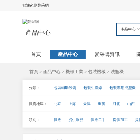
歡迎來到豐采網
產品中心
首頁
產品中心
愛采購資訊
首頁
產品中心
機械工業
包裝機械
洗瓶機
>
>
>
>
分類：
包裝輔助設備
包裝生產線
包裝專用成型機
封口機械
封切機
封箱機
灌裝機械
顆
供貨地區：
北京
上海
天津
重慶
河北
山西
貼標機械
洗瓶機
真空包裝機
枕式包裝機
海南
四川
貴州
云南
西藏
陜西
類別：
供應
提供服務
供應二手
提供加工
提