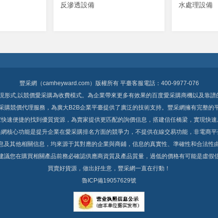
反滲透設備
水處理設備
豐采網（camheyward.com）版權所有 平臺客服電話：400-9977-076
現形式,以競價愛采購為收費模式。為企業帶來更多有效果的百度愛采購商機以及靠譜的B
采購
競價代理服務，為廣大B2B企業平臺提供了廣泛的技術支持。豐采網擁有完整的平
快速便捷的找到優質貨源，為賣家提供更匹配的詢價信息，搭建信任橋梁，實現快速成
網核心功能是提升企業在愛采購排名方面的競爭力，不提供在線交易功能，非電商平臺
息及其他相關信息，均來源于其對應的企業與商鋪，信息的真實性、準確性和合法性
。建議您在購買相關產品前務必確認供應商資質及產品質量，過低的價格有可能是虛假信息
買賣好貨源，做出好生意，豐采網一直在行動！
魯ICP備19057629號