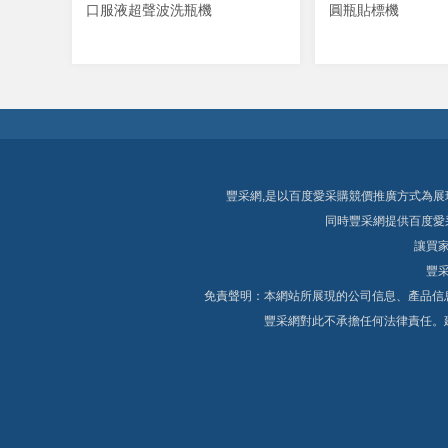
口服液超聲波洗瓶機
圓瓶貼標機
豐采網,是以
百度愛采購競價推廣
方式為展
同時豐采網提供
百度愛
讓買家
豐采
免責聲明：本網站所展現的公司信息、產品信
豐采網對此不承擔任何法律責任