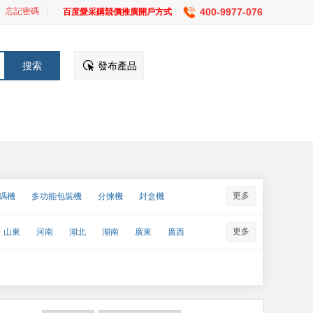
忘記密碼
400-9977-076
百度愛采購競價推廣開戶方式
發布產品
更多
碼機
多功能包裝機
分揀機
封盒機
收縮包裝機
散裝機
殺菌機
上料機
填充機
更多
山東
河南
湖北
湖南
廣東
廣西