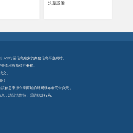
洗瓶設備
2B行業信息線索的商務信息平臺網站。
臺產權與商標注冊權。
交。
！
由該信息來源企業商鋪的所屬發布者完全負責，
，請謹慎對待，謹防欺詐行為。