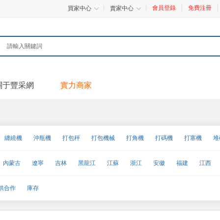
會員登錄
免費注冊
買家中心
賣家中心
關于豐采網
實力商家
纏繞機
沖瓶機
打包秤
打包機械
打角機
打碼機
打塞機
堆
粒型定量包裝機
理瓶機
立式包裝機
碼垛機
噴碼機
清洗機械
熱
內蒙古
遼寧
吉林
黑龍江
江蘇
浙江
安徽
福建
江西
紙包裝機械
裝袋機
其他包裝機械
甘肅
青海
寧夏
新疆
臺灣
香港
澳門
供合作
庫存