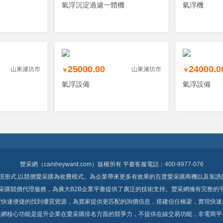
氣浮沉淀過濾一體機
氣浮機
25000.00
24000.0
山東濰坊市
山東濰坊市
￥
￥
氣浮設備
氣浮設備
豐采網（camheyward.com）版權所有 平臺客服電話：400-9977-076
現形式,以競價愛采購為收費模式。為企業帶來更多有效果的百度愛采購商機以及靠譜的
采購
競價代理服務，為廣大B2B企業平臺提供了廣泛的技術支持。豐采網擁有完整的平臺產
快速便捷的找到優質貨源，為賣家提供更匹配的詢價信息，搭建信任橋梁，實現快速成交
網核心功能是提升企業在愛采購排名方面的競爭力，不提供在線交易功能，非電商平