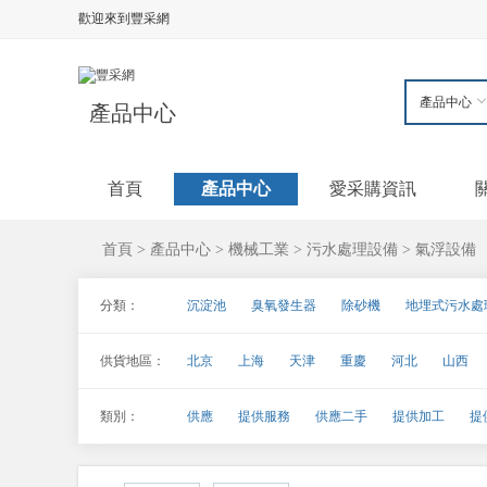
歡迎來到豐采網
產品中心
首頁
產品中心
愛采購資訊
首頁
產品中心
機械工業
污水處理設備
氣浮設備
>
>
>
>
分類：
沉淀池
臭氧發生器
除砂機
地埋式污水處
化工廢水處理設備
加藥消毒設備
螺旋輸送機
供貨地區：
北京
上海
天津
重慶
河北
山西
污水泵/雜質泵
污水處理成套設備
污水處理
海南
四川
貴州
云南
西藏
陜西
油水分離器
造紙廢水處理設備
閘門
中水
類別：
供應
提供服務
供應二手
提供加工
提