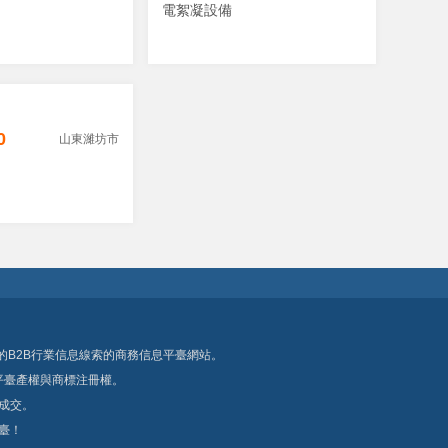
電絮凝設備
0
山東濰坊市
B2B行業信息線索的商務信息平臺網站。
權與商標注冊權。
。
臺！