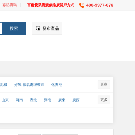
忘記密碼
400-9977-076
百度愛采購競價推廣開戶方式
發布產品
更多
泥機
好氧-厭氧處理裝置
化糞池
屠宰場污水處理設備
微濾機
污泥處理設備
更多
山東
河南
湖北
湖南
廣東
廣西
備
一體化污水處理設備
印染廢水處理成套設備