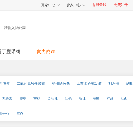
會員登錄
免費注冊
買家中心
賣家中心
關于豐采網
實力商家
理設備
二氧化氯發生裝置
格柵除污機
工業水過濾設備
刮泥機
刮吸
濾泥機
曝氣設備
氣浮機
氣浮設備
軟化除鹽設備
砂水分離器
內蒙古
遼寧
吉林
黑龍江
江蘇
浙江
安徽
福建
江西
設備配件
污水過濾設備
污水提升器
吸泥機
消毒裝置
循環水處理設
甘肅
青海
寧夏
新疆
臺灣
香港
澳門
回用設備
其他污水處理設備
供合作
庫存