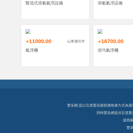
豎流式溶氣氣浮設備
溶氣氣浮設備
11000.00
16700.00
山東濰坊市
￥
￥
氣浮機
溶汽氣浮機
豐采網,是以
百度愛采購競價推廣
方式為展
同時豐采網提供
百度愛
讓買家
豐采