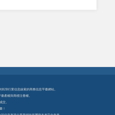
B2B行業信息線索的商務信息平臺網站。
權與商標注冊權。
交。
！