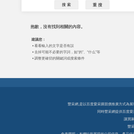
抱歉，沒有找到相關的內容。
建議您：
• 看看輸入的文字是否有誤
• 去掉可能不必要的字詞，如“的”、“什么”等
• 調整更確切的關鍵詞或搜索條件
豐采網,是以
百度愛采購競價推廣
方式為展
同時豐采網提供
百度愛
讓買家
豐采